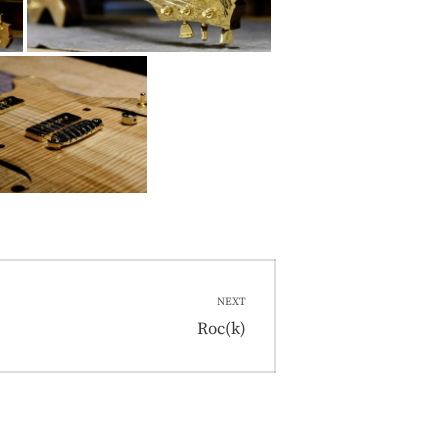
NEXT
Next
Roc(k)
post: